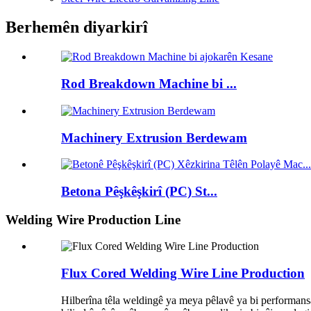
Berhemên diyarkirî
Rod Breakdown Machine bi ...
Machinery Extrusion Berdewam
Betona Pêşkêşkirî (PC) St...
Welding Wire Production Line
Flux Cored Welding Wire Line Production
Hilberîna têla weldingê ya meya pêlavê ya bi performansa b