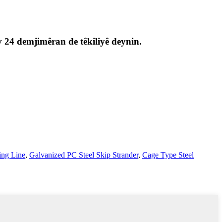
av 24 demjimêran de têkiliyê deynin.
ing Line
,
Galvanized PC Steel Skip Strander
,
Cage Type Steel