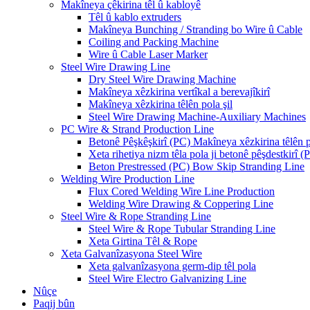
Makîneya çêkirina têl û kabloyê
Têl û kablo extruders
Makîneya Bunching / Stranding bo Wire û Cable
Coiling and Packing Machine
Wire û Cable Laser Marker
Steel Wire Drawing Line
Dry Steel Wire Drawing Machine
Makîneya xêzkirina vertîkal a berevajîkirî
Makîneya xêzkirina têlên pola şil
Steel Wire Drawing Machine-Auxiliary Machines
PC Wire & Strand Production Line
Betonê Pêşkêşkirî (PC) Makîneya xêzkirina têlên 
Xeta rihetiya nizm têla pola ji betonê pêşdestkirî (
Beton Prestressed (PC) Bow Skip Stranding Line
Welding Wire Production Line
Flux Cored Welding Wire Line Production
Welding Wire Drawing & Coppering Line
Steel Wire & Rope Stranding Line
Steel Wire & Rope Tubular Stranding Line
Xeta Girtina Têl & Rope
Xeta Galvanîzasyona Steel Wire
Xeta galvanîzasyona germ-dip têl pola
Steel Wire Electro Galvanizing Line
Nûçe
Paqij bûn