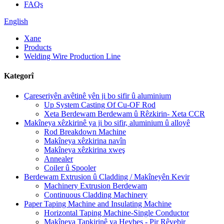
FAQs
English
Xane
Products
Welding Wire Production Line
Kategorî
Çareseriyên avêtinê yên ji bo sifir û aluminium
Up System Casting Of Cu-OF Rod
Xeta Berdewam Berdewam û Rêzkirin- Xeta CCR
Makîneya xêzkirinê ya ji bo sifir, aluminium û alloyê
Rod Breakdown Machine
Makîneya xêzkirina navîn
Makîneya xêzkirina xweş
Annealer
Coiler û Spooler
Berdewam Extrusion û Cladding / Makîneyên Kevir
Machinery Extrusion Berdewam
Continuous Cladding Machinery
Paper Taping Machine and Insulating Machine
Horizontal Taping Machine-Single Conductor
Makîneya Tapkirinê ya Hevbeş - Pir Rêvebir