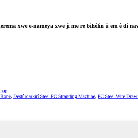
ji kerema xwe e-nameya xwe ji me re bihêlin û em ê di n
emap
e Rope
,
Destûrdarkirî Steel PC Stranding Machine
,
PC Steel Wire Draw