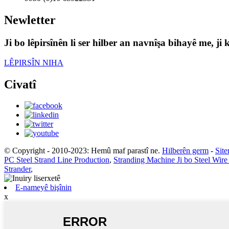
Newletter
Ji bo lêpirsînên li ser hilber an navnîşa bihayê me, 
LÊPIRSÎN NIHA
Civatî
© Copyright - 2010-2023: Hemû maf parastî ne.
Hilberên germ
-
Sit
PC Steel Strand Line Production
,
Stranding Machine Ji bo Steel Wir
Strander
,
E-nameyê bişînin
x