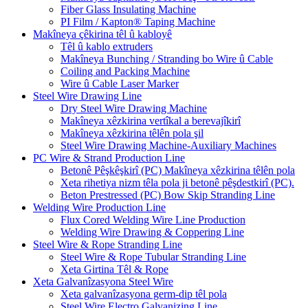
Fiber Glass Insulating Machine
PI Film / Kapton® Taping Machine
Makîneya çêkirina têl û kabloyê
Têl û kablo extruders
Makîneya Bunching / Stranding bo Wire û Cable
Coiling and Packing Machine
Wire û Cable Laser Marker
Steel Wire Drawing Line
Dry Steel Wire Drawing Machine
Makîneya xêzkirina vertîkal a berevajîkirî
Makîneya xêzkirina têlên pola şil
Steel Wire Drawing Machine-Auxiliary Machines
PC Wire & Strand Production Line
Betonê Pêşkêşkirî (PC) Makîneya xêzkirina têlên pola
Xeta rihetiya nizm têla pola ji betonê pêşdestkirî (PC).
Beton Prestressed (PC) Bow Skip Stranding Line
Welding Wire Production Line
Flux Cored Welding Wire Line Production
Welding Wire Drawing & Coppering Line
Steel Wire & Rope Stranding Line
Steel Wire & Rope Tubular Stranding Line
Xeta Girtina Têl & Rope
Xeta Galvanîzasyona Steel Wire
Xeta galvanîzasyona germ-dip têl pola
Steel Wire Electro Galvanizing Line