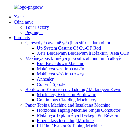
Xane
Çûna nava
Tour Factory
Pêşangeh
Products
Çareseriyên avêtinê yên ji bo sifir û aluminium
Up System Casting Of Cu-OF Rod
Xeta Berdewam Berdewam û Rêzkirin- Xeta CC
Makîneya xêzkirinê ya ji bo sifir, aluminium û alloyê
Rod Breakdown Machine
Makîneya xêzkirina navîn
Makîneya xêzkirina xweş
Annealer
Coiler û Spooler
Berdewam Extrusion û Cladding / Makîneyên Kevir
Machinery Extrusion Berdewam
Continuous Cladding Machinery
Paper Taping Machine and Insulating Machine
Horizontal Taping Machine-Single Conductor
Makîneya Tapkirinê ya Hevbeş - Pir Rêvebir
Fiber Glass Insulating Machine
PI Film / Kapton® Taping Machine