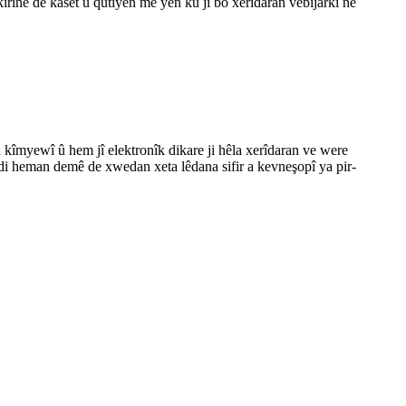
irinê de kaset û qutiyên me yên ku ji bo xerîdaran vebijarkî ne
a kîmyewî û hem jî elektronîk dikare ji hêla xerîdaran ve were
û di heman demê de xwedan xeta lêdana sifir a kevneşopî ya pir-