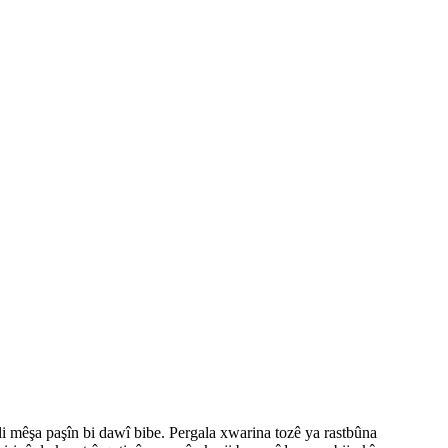
 li mêşa paşîn bi dawî bibe. Pergala xwarina tozê ya rastbûna