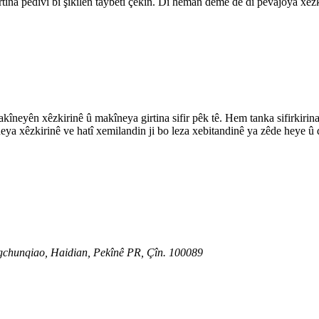
tina pêdivî bi şikilên taybetî çêkin. Di heman demê de di pêvajoya xêzk
makîneyên xêzkirinê û makîneya girtina sifir pêk tê. Hem tanka sifirkirin
îneya xêzkirinê ve hatî xemilandin ji bo leza xebitandinê ya zêde heye 
chunqiao, Haidian, Pekînê PR, Çîn. 100089