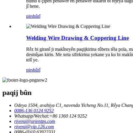
bilind û çîpên pêbawer ên pêbawer dikarin bi rêjeya dagir
jî hene.
pirs
hûrî
Welding Wire Drawing & Coppering Line
Rêz bi giranî ji makîneyên paqijkirina rûbera têla pola, 
destnîşan kirin. Me xeta sifirkirina yekane ya ku bi mak
telî ye.
pirs
hûrî
paqij bûn
Odeya 1504, avahiya C1, navenda Yicheng No.11, Rêya Chang
0086-136 0124 9252
Whatsapp/Wechat:+86 1360 124 9252
riverqi@orientps.com
riverqi@vip.126.com
0086-(0)10 63922331