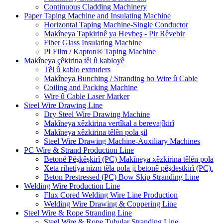
Continuous Cladding Machinery
Paper Taping Machine and Insulating Machine
Horizontal Taping Machine-Single Conductor
Makîneya Tapkirinê ya Hevbeş - Pir Rêvebir
Fiber Glass Insulating Machine
PI Film / Kapton® Taping Machine
Makîneya çêkirina têl û kabloyê
Têl û kablo extruders
Makîneya Bunching / Stranding bo Wire û Cable
Coiling and Packing Machine
Wire û Cable Laser Marker
Steel Wire Drawing Line
Dry Steel Wire Drawing Machine
Makîneya xêzkirina vertîkal a berevajîkirî
Makîneya xêzkirina têlên pola şil
Steel Wire Drawing Machine-Auxiliary Machines
PC Wire & Strand Production Line
Betonê Pêşkêşkirî (PC) Makîneya xêzkirina têlên pola
Xeta rihetiya nizm têla pola ji betonê pêşdestkirî (PC).
Beton Prestressed (PC) Bow Skip Stranding Line
Welding Wire Production Line
Flux Cored Welding Wire Line Production
Welding Wire Drawing & Coppering Line
Steel Wire & Rope Stranding Line
Steel Wire & Rope Tubular Stranding Line