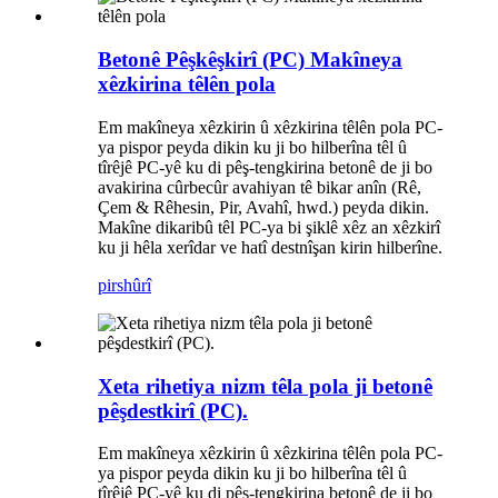
Betonê Pêşkêşkirî (PC) Makîneya
xêzkirina têlên pola
Em makîneya xêzkirin û xêzkirina têlên pola PC-
ya pispor peyda dikin ku ji bo hilberîna têl û
tîrêjê PC-yê ku di pêş-tengkirina betonê de ji bo
avakirina cûrbecûr avahiyan tê bikar anîn (Rê,
Çem & Rêhesin, Pir, Avahî, hwd.) peyda dikin.
Makîne dikaribû têl PC-ya bi şiklê xêz an xêzkirî
ku ji hêla xerîdar ve hatî destnîşan kirin hilberîne.
pirs
hûrî
Xeta rihetiya nizm têla pola ji betonê
pêşdestkirî (PC).
Em makîneya xêzkirin û xêzkirina têlên pola PC-
ya pispor peyda dikin ku ji bo hilberîna têl û
tîrêjê PC-yê ku di pêş-tengkirina betonê de ji bo