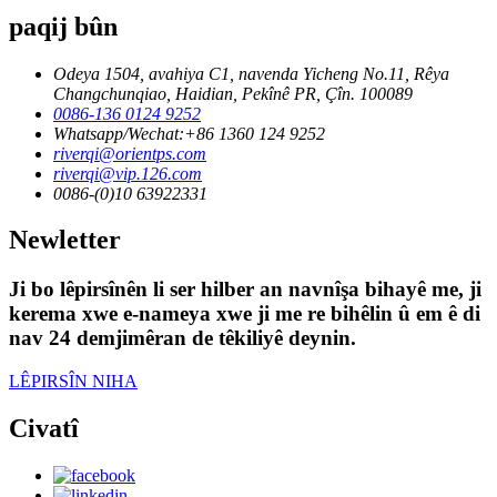
paqij bûn
Odeya 1504, avahiya C1, navenda Yicheng No.11, Rêya
Changchunqiao, Haidian, Pekînê PR, Çîn. 100089
0086-136 0124 9252
Whatsapp/Wechat:+86 1360 124 9252
riverqi@orientps.com
riverqi@vip.126.com
0086-(0)10 63922331
Newletter
Ji bo lêpirsînên li ser hilber an navnîşa bihayê me, ji
kerema xwe e-nameya xwe ji me re bihêlin û em ê di
nav 24 demjimêran de têkiliyê deynin.
LÊPIRSÎN NIHA
Civatî