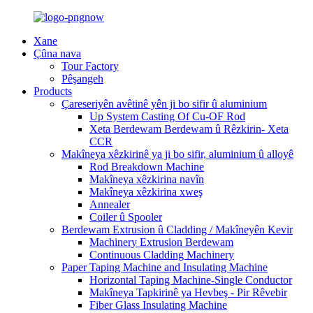
Xane
Çûna nava
Tour Factory
Pêşangeh
Products
Çareseriyên avêtinê yên ji bo sifir û aluminium
Up System Casting Of Cu-OF Rod
Xeta Berdewam Berdewam û Rêzkirin- Xeta
CCR
Makîneya xêzkirinê ya ji bo sifir, aluminium û alloyê
Rod Breakdown Machine
Makîneya xêzkirina navîn
Makîneya xêzkirina xweş
Annealer
Coiler û Spooler
Berdewam Extrusion û Cladding / Makîneyên Kevir
Machinery Extrusion Berdewam
Continuous Cladding Machinery
Paper Taping Machine and Insulating Machine
Horizontal Taping Machine-Single Conductor
Makîneya Tapkirinê ya Hevbeş - Pir Rêvebir
Fiber Glass Insulating Machine