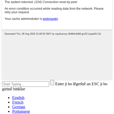
Enter ji bo lêgerînê an ESC ji bo
girtinê bitikîne
English
French
German
Portuguese