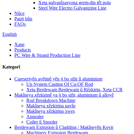
Xeta galvanîzasyona germ-dip têl pola
Steel Wire Electro Galvanizing Line
Nûçe
Paqij bûn
FAQs
English
Xane
Products
PC Wire & Strand Production Line
Kategorî
Çareseriyên avêtinê yên ji bo sifir û aluminium
Up System Casting Of Cu-OF Rod
Xeta Berdewam Berdewam û Rêzkirin- Xeta CCR
Makîneya xêzkirinê ya ji bo sifir, aluminium û alloyê
Rod Breakdown Machine
Makîneya xêzkirina navîn
Makîneya xêzkirina xweş
Annealer
Coiler û Spooler
Berdewam Extrusion û Cladding / Makîneyên Kevir
Machinery Extrusion Berdewam