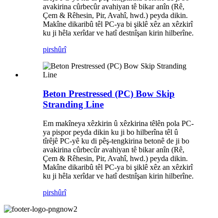
avakirina cûrbecûr avahiyan tê bikar anîn (Rê,
Çem & Rêhesin, Pir, Avahî, hwd.) peyda dikin.
Makîne dikaribû têl PC-ya bi şiklê xêz an xêzkirî
ku ji hêla xerîdar ve hatî destnîşan kirin hilberîne.
pirs
hûrî
Beton Prestressed (PC) Bow Skip
Stranding Line
Em makîneya xêzkirin û xêzkirina têlên pola PC-
ya pispor peyda dikin ku ji bo hilberîna têl û
tîrêjê PC-yê ku di pêş-tengkirina betonê de ji bo
avakirina cûrbecûr avahiyan tê bikar anîn (Rê,
Çem & Rêhesin, Pir, Avahî, hwd.) peyda dikin.
Makîne dikaribû têl PC-ya bi şiklê xêz an xêzkirî
ku ji hêla xerîdar ve hatî destnîşan kirin hilberîne.
pirs
hûrî