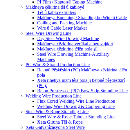
PI Film / Kapton® Taping Machine
Makîneya çêkirina têl û kabloyê
Têl û kablo extruders
Makîneya Bunching / Stranding bo Wire û Cable
Coiling and Packing Machine
Wire û Cable Laser Marker
Steel Wire Drawing Line
Dry Steel Wire Drawing Machine
Makîneya xêzkirina vertîkal a berevajîkirî
Makîneya xêzkirina têlên pola şil
Steel Wire Drawing Machine-Auxiliary
Machines
PC Wire & Strand Production Line
Betonê Pêşkêşkirî (PC) Makîneya xêzkirina têlên
pola
Xeta rihetiya nizm têla pola ji betonê pêşdestkirî
(PC).
Beton Prestressed (PC) Bow Skip Stranding Line
Welding Wire Production Line
Flux Cored Welding Wire Line Production
Welding Wire Drawing & Coppering Line
Steel Wire & Rope Stranding Line
Steel Wire & Rope Tubular Stranding Line
Xeta Girtina Têl & Rope
Xeta Galvanîzasyona Steel Wire