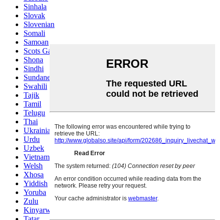
Sinhala
Slovak
Slovenian
Somali
Samoan
Scots Gaelic
Shona
Sindhi
Sundanese
Swahili
Tajik
Tamil
Telugu
Thai
Ukrainian
Urdu
Uzbek
Vietnamese
Welsh
Xhosa
Yiddish
Yoruba
Zulu
Kinyarwanda
Tatar