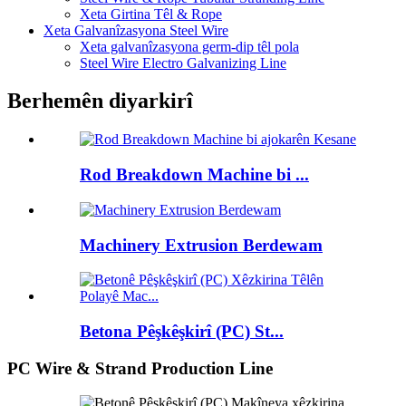
Xeta Girtina Têl & Rope
Xeta Galvanîzasyona Steel Wire
Xeta galvanîzasyona germ-dip têl pola
Steel Wire Electro Galvanizing Line
Berhemên diyarkirî
Rod Breakdown Machine bi ...
Machinery Extrusion Berdewam
Betona Pêşkêşkirî (PC) St...
PC Wire & Strand Production Line