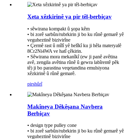
Xeta xêzkirinê ya pir têl-berbiçav
• sêwirana kompakt û şopa kêm
• bi zorê sarbûn/rubrkirin ji bo ku rûnê gemarê yê
veguheztinê bizivirîne
• Çermê rast û mîlî yê helîkî ku ji hêla materyalê
8Cr2Ni4WA ve hatî çêkirin.
• Sêwirana mora mekanîkî (ew ji panê avêtina
avê, zengila avêtina rûnê û gewra labîrentê pêk
tê) ji bo parastina veqetandina emulsiyona
xêzkirinê û rûnê gemarê.
pirs
hûrî
Makîneya Dêkêşana Navbera
Berbiçav
• design type pulley cone
• bi zorê sarbûn/rubrkirin ji bo ku rûnê gemarê yê
veguheztinê bizivirîne