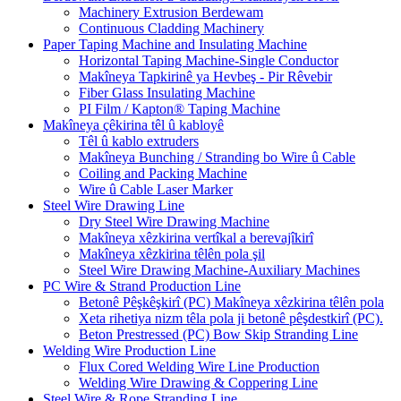
Machinery Extrusion Berdewam
Continuous Cladding Machinery
Paper Taping Machine and Insulating Machine
Horizontal Taping Machine-Single Conductor
Makîneya Tapkirinê ya Hevbeş - Pir Rêvebir
Fiber Glass Insulating Machine
PI Film / Kapton® Taping Machine
Makîneya çêkirina têl û kabloyê
Têl û kablo extruders
Makîneya Bunching / Stranding bo Wire û Cable
Coiling and Packing Machine
Wire û Cable Laser Marker
Steel Wire Drawing Line
Dry Steel Wire Drawing Machine
Makîneya xêzkirina vertîkal a berevajîkirî
Makîneya xêzkirina têlên pola şil
Steel Wire Drawing Machine-Auxiliary Machines
PC Wire & Strand Production Line
Betonê Pêşkêşkirî (PC) Makîneya xêzkirina têlên pola
Xeta rihetiya nizm têla pola ji betonê pêşdestkirî (PC).
Beton Prestressed (PC) Bow Skip Stranding Line
Welding Wire Production Line
Flux Cored Welding Wire Line Production
Welding Wire Drawing & Coppering Line
Steel Wire & Rope Stranding Line