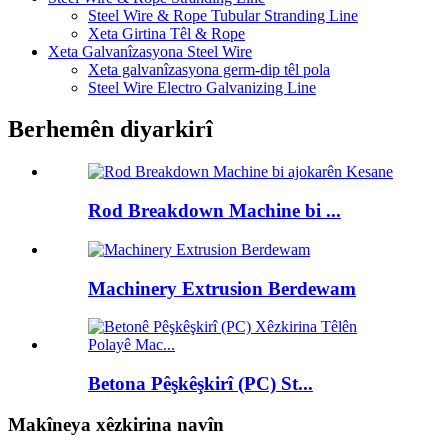
Steel Wire & Rope Tubular Stranding Line
Xeta Girtina Têl & Rope
Xeta Galvanîzasyona Steel Wire
Xeta galvanîzasyona germ-dip têl pola
Steel Wire Electro Galvanizing Line
Berhemên diyarkirî
Rod Breakdown Machine bi ...
Machinery Extrusion Berdewam
Betona Pêşkêşkirî (PC) St...
Makîneya xêzkirina navîn