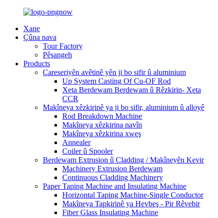
Xane
Çûna nava
Tour Factory
Pêşangeh
Products
Çareseriyên avêtinê yên ji bo sifir û aluminium
Up System Casting Of Cu-OF Rod
Xeta Berdewam Berdewam û Rêzkirin- Xeta
CCR
Makîneya xêzkirinê ya ji bo sifir, aluminium û alloyê
Rod Breakdown Machine
Makîneya xêzkirina navîn
Makîneya xêzkirina xweş
Annealer
Coiler û Spooler
Berdewam Extrusion û Cladding / Makîneyên Kevir
Machinery Extrusion Berdewam
Continuous Cladding Machinery
Paper Taping Machine and Insulating Machine
Horizontal Taping Machine-Single Conductor
Makîneya Tapkirinê ya Hevbeş - Pir Rêvebir
Fiber Glass Insulating Machine