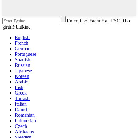
Enter ji bo lêgerînê an ESC ji bo
girtinê bitikîne
English
French
German
Portuguese
Spanish
Russian
Japanese
Korean
Arabic
Irish
Greek
Turkish
Italian
Danish
Romanian
Indonesian
Czech
Afrikaans
Swedish