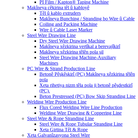
PI Film / Kapton® Taping Machine
Makîneya çêkirina têl û kabloyê
Têl û kablo extruders
Makîneya Bunching / Stranding bo Wire û Cable
Coiling and Packing Machine
Wire û Cable Laser Marker
Steel Wire Drawing Line
Dry Steel Wire Drawing Machine
Makîneya xêzkirina vertîkal a berevajîkirî
Makîneya xêzkirina têlên pola şil
Steel Wire Drawing Machine-Auxiliary
Machines
PC Wire & Strand Production Line
Betonê Pêşkêşkirî (PC) Makîneya xêzkirina têlên
pola
Xeta rihetiya nizm têla pola ji betonê pêşdestkirî
(PC).
Beton Prestressed (PC) Bow Skip Stranding Line
Welding Wire Production Line
Flux Cored Welding Wire Line Production
Welding Wire Drawing & Coppering Line
Steel Wire & Rope Stranding Line
Steel Wire & Rope Tubular Stranding Line
Xeta Girtina Têl & Rope
Xeta Galvanîzasyona Steel Wire