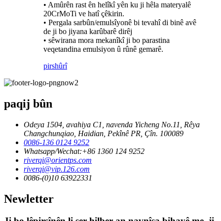
• Amûrên rast ên helîkî yên ku ji hêla materyalê
20CrMoTi ve hatî çêkirin.
• Pergala sarbûn/emulsîyonê bi tevahî di binê avê
de ji bo jiyana karûbarê dirêj
• sêwirana mora mekanîkî ji bo parastina
veqetandina emulsiyon û rûnê gemarê.
pirs
hûrî
paqij bûn
Odeya 1504, avahiya C1, navenda Yicheng No.11, Rêya
Changchunqiao, Haidian, Pekînê PR, Çîn. 100089
0086-136 0124 9252
Whatsapp/Wechat:+86 1360 124 9252
riverqi@orientps.com
riverqi@vip.126.com
0086-(0)10 63922331
Newletter
Ji bo lêpirsînên li ser hilber an navnîşa bihayê me, ji