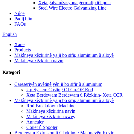
Xeta galvanîzasyona germ-dip têl pola
Steel Wire Electro Galvanizing Line
Nûçe
Paqij bûn
FAQs
English
Xane
Products
Makîneya xêzkirinê ya ji bo sifir, aluminium û alloyê
Makîneya xêzkirina navîn
Kategorî
Çareseriyên avêtinê yên ji bo sifir û aluminium
Up System Casting Of Cu-OF Rod
Xeta Berdewam Berdewam û Rêzkirin- Xeta CCR
Makîneya xêzkirinê ya ji bo sifir, aluminium û alloyê
Rod Breakdown Machine
Makîneya xêzkirina navîn
Makîneya xêzkirina xweş
Annealer
Coiler û Spooler
Berdewam Extrusion û Cladding / Makîneyên Kevir