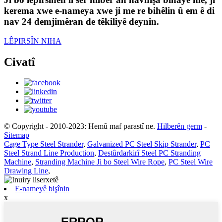
kerema xwe e-nameya xwe ji me re bihêlin û em ê di
nav 24 demjimêran de têkiliyê deynin.
LÊPIRSÎN NIHA
Civatî
© Copyright - 2010-2023: Hemû maf parastî ne.
Hilberên germ
-
Sitemap
Cage Type Steel Strander
,
Galvanized PC Steel Skip Strander
,
PC
Steel Strand Line Production
,
Destûrdarkirî Steel PC Stranding
Machine
,
Stranding Machine Ji bo Steel Wire Rope
,
PC Steel Wire
Drawing Line
,
E-nameyê bişînin
x