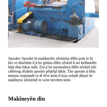
Spooler: Spooler bi makîneyên xêzkirina têlên pola re bi
hev re dixebitin û ji bo girtina têlên xêzkirî li ser kelûmelên
hişk têne bikar anîn. Em ji bo mezinahiya têlên xêzkirî yên
cihêreng rêzikên spooler pêşkêşî dikin. The spooler ji hêla
motora veqetandî ve tê rêve kirin û leza xebatê dikare bi
makîneya xêzkirinê re were hevdem kirin
Makîneyên din