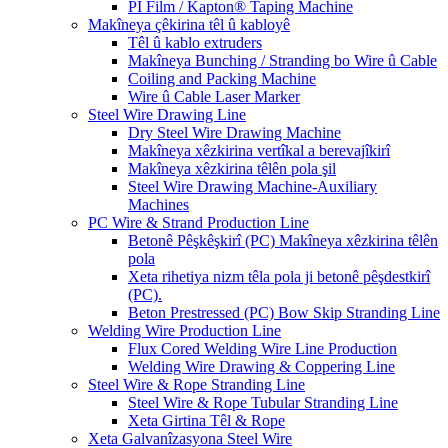
PI Film / Kapton® Taping Machine
Makîneya çêkirina têl û kabloyê
Têl û kablo extruders
Makîneya Bunching / Stranding bo Wire û Cable
Coiling and Packing Machine
Wire û Cable Laser Marker
Steel Wire Drawing Line
Dry Steel Wire Drawing Machine
Makîneya xêzkirina vertîkal a berevajîkirî
Makîneya xêzkirina têlên pola şil
Steel Wire Drawing Machine-Auxiliary
Machines
PC Wire & Strand Production Line
Betonê Pêşkêşkirî (PC) Makîneya xêzkirina têlên
pola
Xeta rihetiya nizm têla pola ji betonê pêşdestkirî
(PC).
Beton Prestressed (PC) Bow Skip Stranding Line
Welding Wire Production Line
Flux Cored Welding Wire Line Production
Welding Wire Drawing & Coppering Line
Steel Wire & Rope Stranding Line
Steel Wire & Rope Tubular Stranding Line
Xeta Girtina Têl & Rope
Xeta Galvanîzasyona Steel Wire