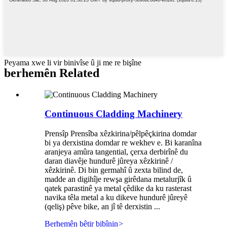
Peyama xwe li vir binivîse û ji me re bişîne
berhemên Related
Continuous Cladding Machinery
Prensîp Prensîba xêzkirina/pêlpêçkirina domdar
bi ya derxistina domdar re wekhev e. Bi karanîna
aranjeya amûra tangential, çerxa derbirînê du
daran diavêje hundurê jûreya xêzkirinê /
xêzkirinê. Di bin germahî û zexta bilind de,
madde an digihîje rewşa girêdana metalurjîk û
qatek parastinê ya metal çêdike da ku rasterast
navika têla metal a ku dikeve hundurê jûreyê
(qeliş) pêve bike, an jî tê derxistin ...
Berhemên bêtir bibînin
>