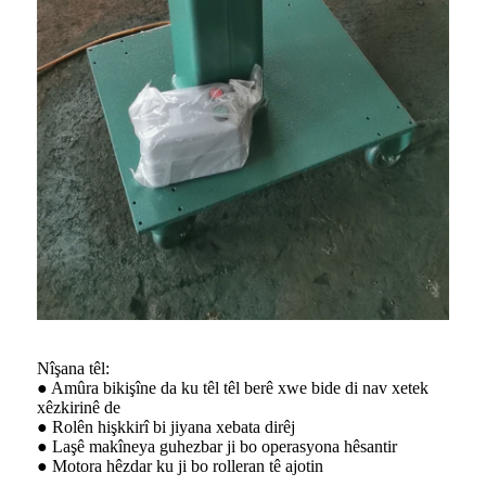
Nîşana têl:
● Amûra bikişîne da ku têl têl berê xwe bide di nav xetek
xêzkirinê de
● Rolên hişkkirî bi jiyana xebata dirêj
● Laşê makîneya guhezbar ji bo operasyona hêsantir
● Motora hêzdar ku ji bo rolleran tê ajotin