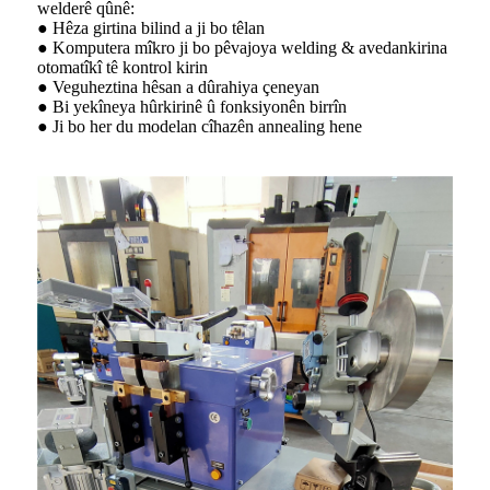
welderê qûnê:
● Hêza girtina bilind a ji bo têlan
● Komputera mîkro ji bo pêvajoya welding & avedankirina
otomatîkî tê kontrol kirin
● Veguheztina hêsan a dûrahiya çeneyan
● Bi yekîneya hûrkirinê û fonksiyonên birrîn
● Ji bo her du modelan cîhazên annealing hene