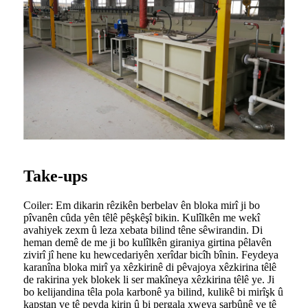
Take-ups
Coiler: Em dikarin rêzikên berbelav ên bloka mirî ji bo
pîvanên cûda yên têlê pêşkêşî bikin. Kulîlkên me wekî
avahiyek zexm û leza xebata bilind têne sêwirandin. Di
heman demê de me ji bo kulîlkên giraniya girtina pêlavên
zivirî jî hene ku hewcedariyên xerîdar bicîh bînin. Feydeya
karanîna bloka mirî ya xêzkirinê di pêvajoya xêzkirina têlê
de rakirina yek blokek li ser makîneya xêzkirina têlê ye. Ji
bo kelijandina têla pola karbonê ya bilind, kulikê bi mirîşk û
kapstan ve tê peyda kirin û bi pergala xweya sarbûnê ve tê