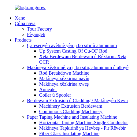
Xane
Çûna nava
Tour Factory
Pêşangeh
Products
Çareseriyên avêtinê yên ji bo sifir û aluminium
Up System Casting Of Cu-OF Rod
Xeta Berdewam Berdewam û Rêzkirin- Xeta
CCR
Makîneya xêzkirinê ya ji bo sifir, aluminium û alloyê
Rod Breakdown Machine
Makîneya xêzkirina navîn
Makîneya xêzkirina xweş
Annealer
Coiler û Spooler
Berdewam Extrusion û Cladding / Makîneyên Kevir
Machinery Extrusion Berdewam
Continuous Cladding Machinery
Paper Taping Machine and Insulating Machine
Horizontal Taping Machine-Single Conductor
Makîneya Tapkirinê ya Hevbeş - Pir Rêvebir
Fiber Glass Insulating Machine