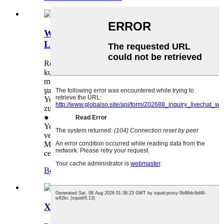
Welding Wire Drawing & Coppering
Line
Rêz ji hêla makîneyên jêrîn ve pêk tê ● Peredana
kulîlkê ya bi tîpa asoyî an vertîkal ● Paqijkera
mekanîkî & Paqijkera kembera qûmê ● Yekîneya
şuştina avê & yekîneya hilgirtina elektrolîtîk ●
Yekîneya kelandina boraxê & yekîneya
zuwakirinê ● makîneya xêzkirina ziwa ya 1mîn
● makîneya xêzkirina ziwa ya 2yemîn ●
Yekîneya şuştin û hilgirtina ava sêalî ya
vezîvirandin ● Yekîneya pêlavkirina sifir ●
Makîneya derbasbûna çerm ● Veguheztina
celebê qulikê ● Vegerandina qatê ...
Berhemên bêtir bibînin
>
Xeta Girtina Têl & Rope