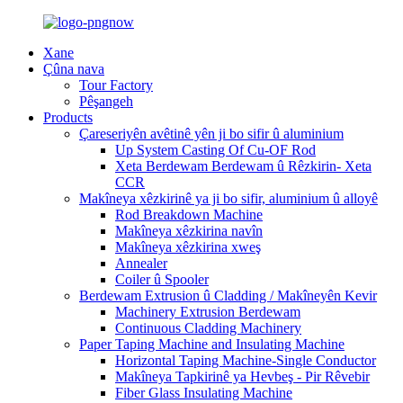
Xane
Çûna nava
Tour Factory
Pêşangeh
Products
Çareseriyên avêtinê yên ji bo sifir û aluminium
Up System Casting Of Cu-OF Rod
Xeta Berdewam Berdewam û Rêzkirin- Xeta
CCR
Makîneya xêzkirinê ya ji bo sifir, aluminium û alloyê
Rod Breakdown Machine
Makîneya xêzkirina navîn
Makîneya xêzkirina xweş
Annealer
Coiler û Spooler
Berdewam Extrusion û Cladding / Makîneyên Kevir
Machinery Extrusion Berdewam
Continuous Cladding Machinery
Paper Taping Machine and Insulating Machine
Horizontal Taping Machine-Single Conductor
Makîneya Tapkirinê ya Hevbeş - Pir Rêvebir
Fiber Glass Insulating Machine