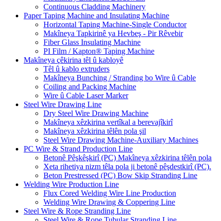
Continuous Cladding Machinery
Paper Taping Machine and Insulating Machine
Horizontal Taping Machine-Single Conductor
Makîneya Tapkirinê ya Hevbeş - Pir Rêvebir
Fiber Glass Insulating Machine
PI Film / Kapton® Taping Machine
Makîneya çêkirina têl û kabloyê
Têl û kablo extruders
Makîneya Bunching / Stranding bo Wire û Cable
Coiling and Packing Machine
Wire û Cable Laser Marker
Steel Wire Drawing Line
Dry Steel Wire Drawing Machine
Makîneya xêzkirina vertîkal a berevajîkirî
Makîneya xêzkirina têlên pola şil
Steel Wire Drawing Machine-Auxiliary Machines
PC Wire & Strand Production Line
Betonê Pêşkêşkirî (PC) Makîneya xêzkirina têlên pola
Xeta rihetiya nizm têla pola ji betonê pêşdestkirî (PC).
Beton Prestressed (PC) Bow Skip Stranding Line
Welding Wire Production Line
Flux Cored Welding Wire Line Production
Welding Wire Drawing & Coppering Line
Steel Wire & Rope Stranding Line
Steel Wire & Rope Tubular Stranding Line