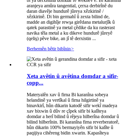
bi ya derxistina domdar re wekhev e. Bi karanîna
aranjeya amûra tangential, çerxa derbirînê du
daran diavêje hundurê jûreya xêzkirinê /
xêzkirinê. Di bin germahî û zexta bilind de,
madde an digihîje rewşa girêdana metalurjîk û
qatek parastinê ya metal çêdike da ku rasterast
navika têla metal a ku dikeve hundurê jûreyê
(qeliş) pêve bike, an jî tê derxistin ...
Berhemên bêtir bibînin
>
Xeta avêtin û avêtina domdar a sifir-
copp...
Materyalên xav û firna Bi karanîna sobeya
helandinê ya vertîkal û firna hilgirtinê ya
binavkirî, hûn dikarin katodê sifir wekî madeya
xav bixwin û dûv re çîpek sifir bi kalîteya
domdar a herî bilind û rêjeya hilberîna domdar û
bilind hilberînin. Bi karanîna firna reverberatorê,
hûn dikarin 100% bermayiyên sifir bi kalîte û
paqijiya cihêreng bidin xwarin. Kapasîteya