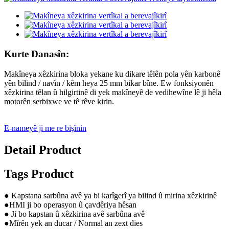
Kurte Danasîn:
Makîneya xêzkirina bloka yekane ku dikare têlên pola yên karbonê
yên bilind / navîn / kêm heya 25 mm bikar bîne. Ew fonksiyonên
xêzkirina têlan û hilgirtinê di yek makîneyê de vedihewîne lê ji hêla
motorên serbixwe ve tê rêve kirin.
E-nameyê ji me re bişînin
Detail Product
Tags Product
● Kapstana sarbûna avê ya bi karîgerî ya bilind û mirina xêzkirinê
●HMI ji bo operasyon û çavdêriya hêsan
● Ji bo kapstan û xêzkirina avê sarbûna avê
●Mîrên yek an ducar / Normal an zext dies