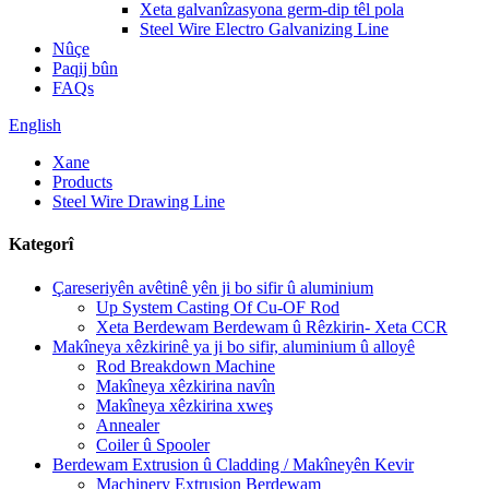
Xeta galvanîzasyona germ-dip têl pola
Steel Wire Electro Galvanizing Line
Nûçe
Paqij bûn
FAQs
English
Xane
Products
Steel Wire Drawing Line
Kategorî
Çareseriyên avêtinê yên ji bo sifir û aluminium
Up System Casting Of Cu-OF Rod
Xeta Berdewam Berdewam û Rêzkirin- Xeta CCR
Makîneya xêzkirinê ya ji bo sifir, aluminium û alloyê
Rod Breakdown Machine
Makîneya xêzkirina navîn
Makîneya xêzkirina xweş
Annealer
Coiler û Spooler
Berdewam Extrusion û Cladding / Makîneyên Kevir
Machinery Extrusion Berdewam