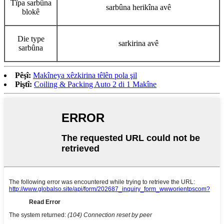
Tîpa sarbûna
sarbûna herikîna avê
blokê
Die type
sarkirina avê
sarbûna
Pêşî:
Makîneya xêzkirina têlên pola şil
Piştî:
Coiling & Packing Auto 2 di 1 Makîne