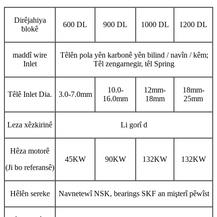
Dirêjahiya
600 DL
900 DL
1000 DL
1200 DL
blokê
maddî wire
Têlên pola yên karbonê yên bilind / navîn / kêm;
Inlet
Têl zengarnegir, têl Spring
10.0-
12mm-
18mm-
Têlê Inlet Dia.
3.0-7.0mm
16.0mm
18mm
25mm
Leza xêzkirinê
Li gorî d
Hêza motorê
45KW
90KW
132KW
132KW
(Ji bo referansê)
Hêlên sereke
Navnetewî NSK, bearings SKF an mişterî pêwîst