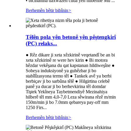
• bicîhanîna daxwazên cûda yên hilberînê Mu ...
Berhemên bêtir bibînin
>
Têlên pola yên betonê yên pêştengkirî
(PC) relaks...
● Rêz dikare ji xeta xêzkirinê veqetandî be an bi
xeta xêzkirinê re were hev kirin ● Bi motora
hêzdar vekêşana du qat kapstanan hildiweşîne ●
Sobeya induksiyonê ya guhêzbar ji bo
stabîlîzasyona termo têl ● Tankek avê ya berbi
berbiçav ji bo sarbûna têlê ● Hilgirtina celebê
panê ya ducar ji bo berhevkirina têl domdar
Tiştek Yekîneya Taybetmendiyê Mezinahiya
hilberê têl mm 4,0-7,0 Leza sêwirana rêzê m/min
150m/min ji bo 7.0mm qebareya pay-off mm
1250 Firs...
Berhemên bêtir bibînin
>