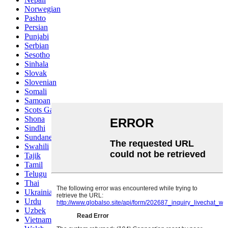
Norwegian
Pashto
Persian
Punjabi
Serbian
Sesotho
Sinhala
Slovak
Slovenian
Somali
Samoan
Scots Gaelic
Shona
Sindhi
Sundanese
Swahili
Tajik
Tamil
Telugu
Thai
Ukrainian
Urdu
Uzbek
Vietnamese