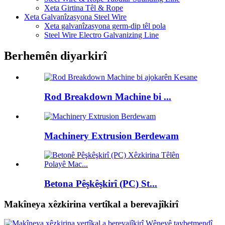
Xeta Girtina Têl & Rope
Xeta Galvanîzasyona Steel Wire
Xeta galvanîzasyona germ-dip têl pola
Steel Wire Electro Galvanizing Line
Berhemên diyarkirî
Rod Breakdown Machine bi ...
Machinery Extrusion Berdewam
Betona Pêşkêşkirî (PC) St...
Makîneya xêzkirina vertîkal a berevajîkirî