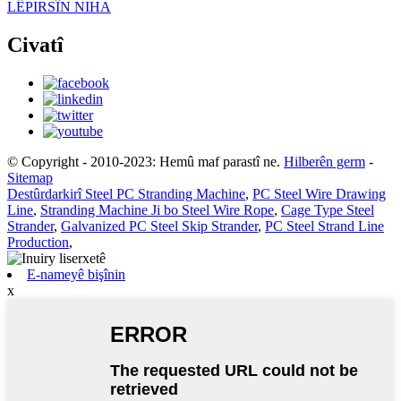
LÊPIRSÎN NIHA
Civatî
© Copyright - 2010-2023: Hemû maf parastî ne.
Hilberên germ
-
Sitemap
Destûrdarkirî Steel PC Stranding Machine
,
PC Steel Wire Drawing
Line
,
Stranding Machine Ji bo Steel Wire Rope
,
Cage Type Steel
Strander
,
Galvanized PC Steel Skip Strander
,
PC Steel Strand Line
Production
,
E-nameyê bişînin
x