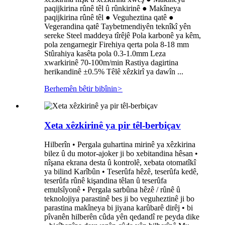
paqijkirina rûnê têl û rûnkirinê ● Makîneya
paqijkirina rûnê têl ● Veguheztina qatê ●
Vegerandina qatê Taybetmendiyên teknîkî yên
sereke Steel maddeya tîrêjê Pola karbonê ya kêm,
pola zengarnegir Firehiya qerta pola 8-18 mm
Stûrahiya kasêta pola 0.3-1.0mm Leza
xwarkirinê 70-100m/min Rastiya dagirtina
herikandinê ±0.5% Têlê xêzkirî ya dawîn ...
Berhemên bêtir bibînin
>
Xeta xêzkirinê ya pir têl-berbiçav
Hilberîn • Pergala guhartina mirinê ya xêzkirina
bilez û du motor-ajoker ji bo xebitandina hêsan •
nîşana ekrana desta û kontrolê, xebata otomatîkî
ya bilind Karîbûn • Teserûfa hêzê, teserûfa kedê,
teserûfa rûnê kişandina têlan û teserûfa
emulsîyonê • Pergala sarbûna hêzê / rûnê û
teknolojiya parastinê bes ji bo veguheztinê ji bo
parastina makîneya bi jiyana karûbarê dirêj • bi
pîvanên hilberên cûda yên qedandî re peyda dike