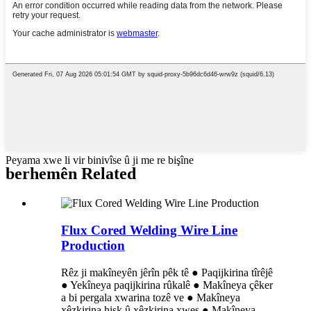
Peyama xwe li vir binivîse û ji me re bişîne
berhemên Related
Flux Cored Welding Wire Line
Production
Rêz ji makîneyên jêrîn pêk tê ● Paqijkirina tîrêjê
● Yekîneya paqijkirina rûkalê ● Makîneya çêker
a bi pergala xwarina tozê ve ● Makîneya
xêzkirina hişk û xêzkirina xweş ● Makîneya