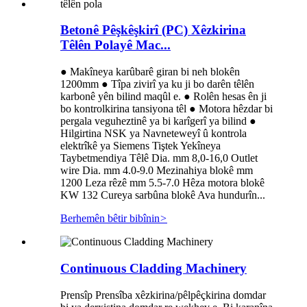
Betonê Pêşkêşkirî (PC) Xêzkirina
Têlên Polayê Mac...
● Makîneya karûbarê giran bi neh blokên
1200mm ● Tîpa zivirî ya ku ji bo darên têlên
karbonê yên bilind maqûl e. ● Rolên hesas ên ji
bo kontrolkirina tansiyona têl ● Motora hêzdar bi
pergala veguheztinê ya bi karîgerî ya bilind ●
Hilgirtina NSK ya Navneteweyî û kontrola
elektrîkê ya Siemens Tiştek Yekîneya
Taybetmendiya Têlê Dia. mm 8,0-16,0 Outlet
wire Dia. mm 4.0-9.0 Mezinahiya blokê mm
1200 Leza rêzê mm 5.5-7.0 Hêza motora blokê
KW 132 Cureya sarbûna blokê Ava hundurîn...
Berhemên bêtir bibînin
>
Continuous Cladding Machinery
Prensîp Prensîba xêzkirina/pêlpêçkirina domdar