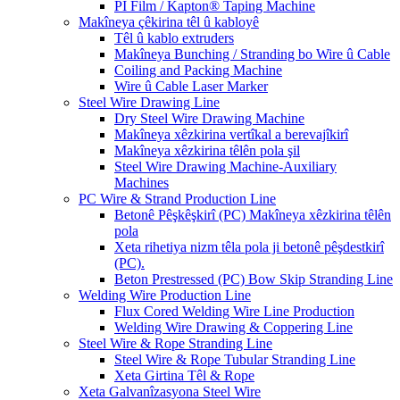
PI Film / Kapton® Taping Machine
Makîneya çêkirina têl û kabloyê
Têl û kablo extruders
Makîneya Bunching / Stranding bo Wire û Cable
Coiling and Packing Machine
Wire û Cable Laser Marker
Steel Wire Drawing Line
Dry Steel Wire Drawing Machine
Makîneya xêzkirina vertîkal a berevajîkirî
Makîneya xêzkirina têlên pola şil
Steel Wire Drawing Machine-Auxiliary
Machines
PC Wire & Strand Production Line
Betonê Pêşkêşkirî (PC) Makîneya xêzkirina têlên
pola
Xeta rihetiya nizm têla pola ji betonê pêşdestkirî
(PC).
Beton Prestressed (PC) Bow Skip Stranding Line
Welding Wire Production Line
Flux Cored Welding Wire Line Production
Welding Wire Drawing & Coppering Line
Steel Wire & Rope Stranding Line
Steel Wire & Rope Tubular Stranding Line
Xeta Girtina Têl & Rope
Xeta Galvanîzasyona Steel Wire