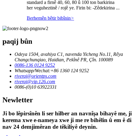
standard a firnê 40, 60, 80 û 100 ton barkirina
her veguheztinê / rojê ye. Firin bi: -Zêdekirina ...
Berhemên bêtir bibînin
>
paqij bûn
Odeya 1504, avahiya C1, navenda Yicheng No.11, Rêya
Changchunqiao, Haidian, Pekînê PR, Çîn. 100089
0086-136 0124 9252
Whatsapp/Wechat:+86 1360 124 9252
riverqi@orientps.com
riverqi@vip.126.com
0086-(0)10 63922331
Newletter
Ji bo lêpirsînên li ser hilber an navnîşa bihayê me, ji
kerema xwe e-nameya xwe ji me re bihêlin û em ê di
nav 24 demjimêran de têkiliyê deynin.